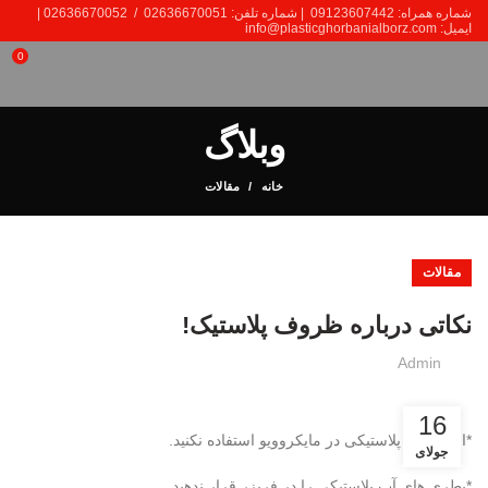
شماره همراه: 09123607442 | شماره تلفن: 02636670051 / 02636670052 |
ایمیل: info@plasticghorbanialborz.com
0
وبلاگ
خانه
مقالات
مقالات
نکاتی درباره ظروف پلاستیک!
Admin
16
*از ظروف پلاستیکی در مایکروویو استفاده نکنید.
جولای
*بطری های آب پلاستیکی را در فریزر قرار ندهید.