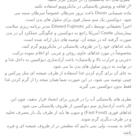
*از لفافه و پوشش پلاستیکی در مایکروویو استفاده نکنید.
ماده شیمیایی Dioxin باعث بروز سرطان خصوصاً سرطان سینه می
شود. دیوکسین یک سم بسیار قوی برای سلول های بدن است.
اخیراً تحقیقاتی توسط دکتر Edward Fujimoto مدیر برنامه ریزی سلامت
بیمارستان Castle آمریکا راجع به دیوکسین و چگونگی عملکرد آن در بدن
صورت گرفته که در نتیجه آن، توصیه های ذیل ارائه شده است.
نباید غذاهای خود را در ظروف پلاستیکی در مایکروویو گرم کنید،
مخصوصاً در مورد غذاهای حاوی روغن و چربی. او اعلام نموده ترکیب
«چربی و حرارت بالا و پلاستیک» باعث آزادسازی دیوکسین به داخل غذا و
در نهایت به درون سلول های بدن ما می شود.
به جای آن برای گرم کردن غذا استفاده از ظرف شیشه ای مثل پیرکس و
چینی توصیه می شود، در این صورت شما همان نتیجه را از گرم کردن غذا
فقط بدون دیوکسین می گیرید.
بطری های پلاستیکی آب را در فریزر برای انجماد قرار ندهید، چون این
کار باعث آزادسازی سم دیوکسین از ظروف پلاستیکی می شود.
غذاهای فوری (Fast Food) و سوپ ها باید از ظرف یک بار مصرف تخلیه
و در ظرف دیگری گرم شوند.
کاغذ بد نیست، ولی نمی دانیم که مطمئن تر از ظروف شیشه ای و غیره
باشد.