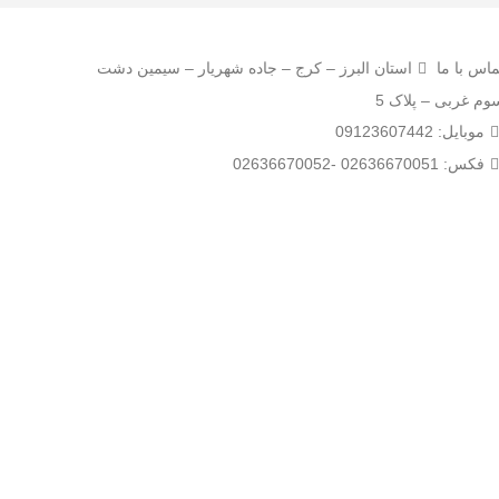
ماس با ما
استان البرز – کرج – جاده شهریار – سیمین دشت
وم غربی – پلاک 5
موبایل: 09123607442
فکس: 02636670051 -
02636670052