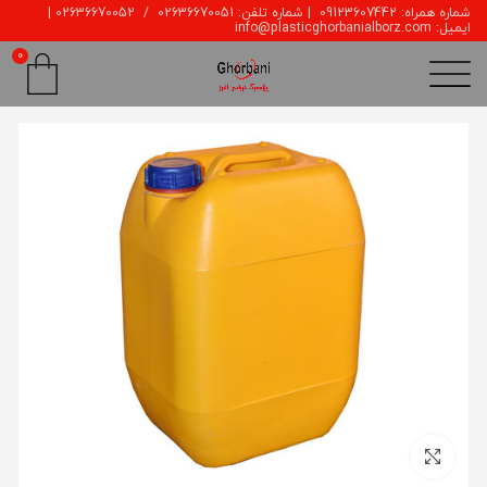
شماره همراه: 09123607442 | شماره تلفن: 02636670051 / 02636670052 |
ایمیل: info@plasticghorbanialborz.com
0
بزرگنمایی تصویر